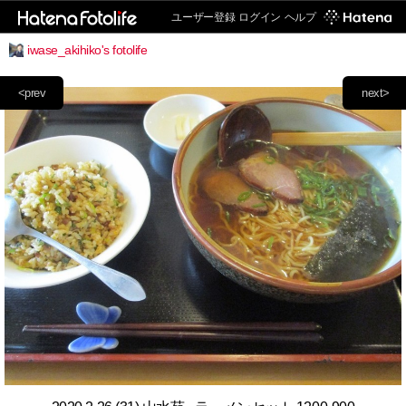
ユーザー登録
ログイン
ヘルプ
iwase_akihiko's fotolife
<prev
next>