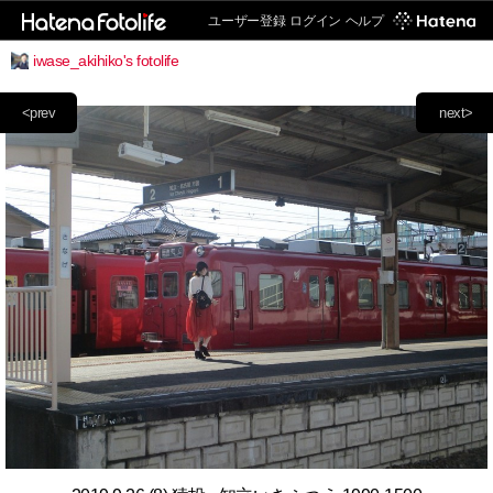
ユーザー登録
ログイン
ヘルプ
iwase_akihiko's fotolife
<prev
next>