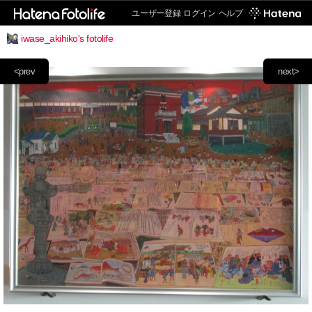
ユーザー登録
ログイン
ヘルプ
iwase_akihiko's fotolife
<prev
next>