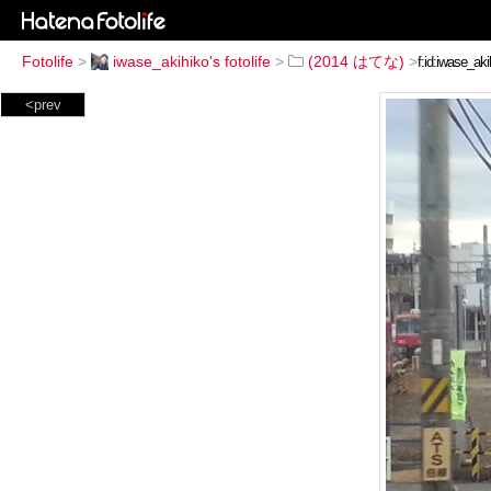
Fotolife
>
iwase_akihiko's fotolife
>
(2014 はてな)
>
<prev