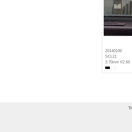
20140109
SCL21
3.70mm f/2.60
T