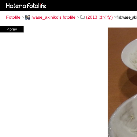
Fotolife
>
iwase_akihiko's fotolife
>
(2013 はてな)
>
<prev