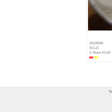
20130506
SCL21
3.70mm f/2.60
T