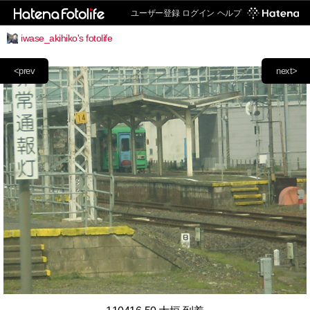
ユーザー登録
ログイン
ヘルプ
iwase_akihiko's fotolife
<prev
next>