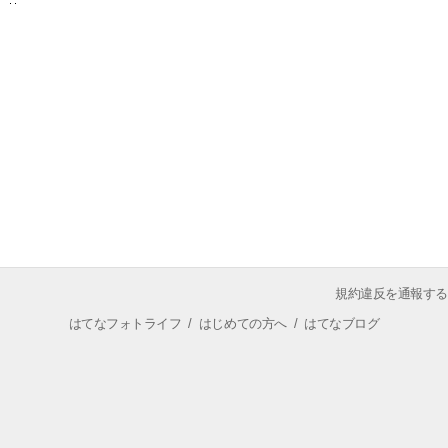
規約違反を通報する
はてなフォトライフ
/
はじめての方へ
/
はてなブログ