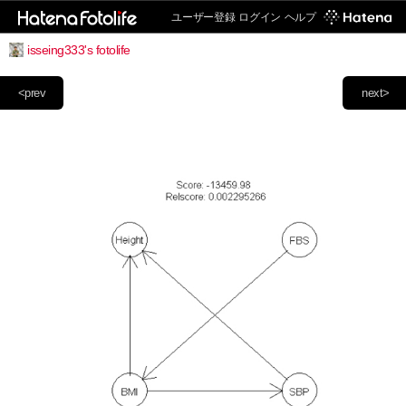
ユーザー登録
ログイン
ヘルプ
isseing333's fotolife
<prev
next>