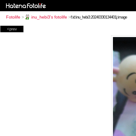
Fotolife
>
inu_hebi3's fotolife
>
<prev