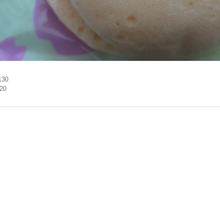
130
.20