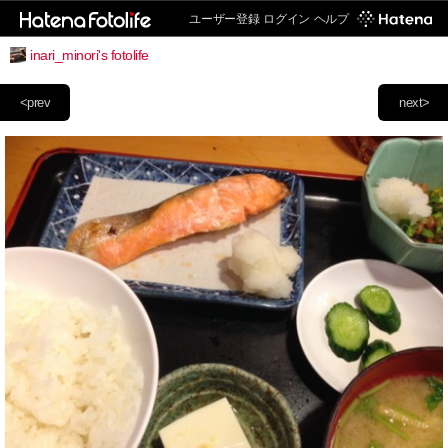
ユーザー登録
ログイン
ヘルプ
inari_minori's fotolife
<prev
next>