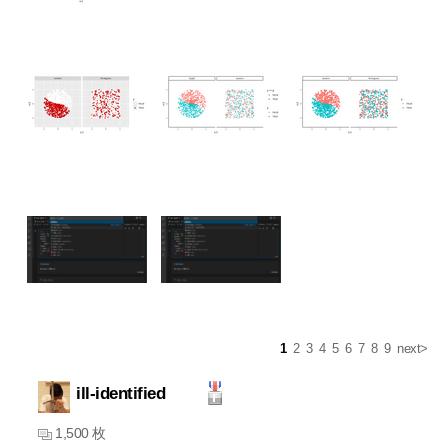
1
2
3
4
5
6
7
8
9
next>
ill-identified
1,500 枚