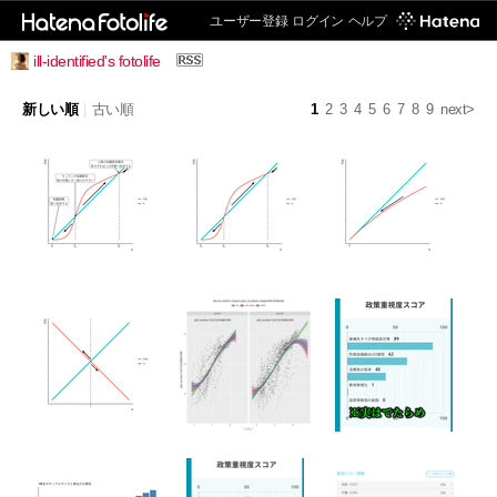
ユーザー登録
ログイン
ヘルプ
ill-identified's fotolife
新しい順
|
古い順
1
2
3
4
5
6
7
8
9
next>