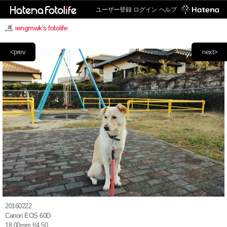
ユーザー登録
ログイン
ヘルプ
iengmwk's fotolife
<prev
next>
20160222
Canon EOS 60D
18.00mm f/4.50