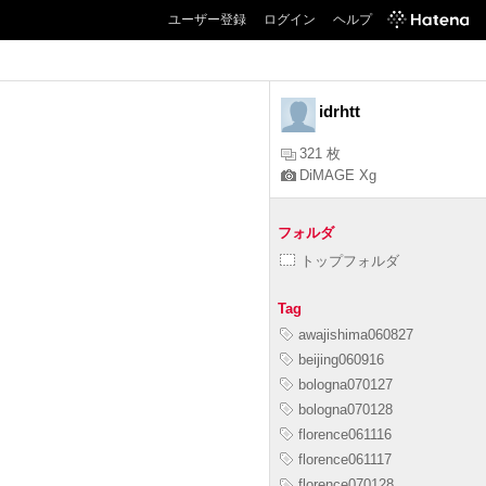
ユーザー登録
ログイン
ヘルプ
idrhtt
321 枚
DiMAGE Xg
フォルダ
トップフォルダ
Tag
awajishima060827
beijing060916
bologna070127
bologna070128
florence061116
florence061117
florence070128