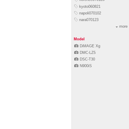
kyoto060821
napoli070102
nara070123
more
Model
DiMAGE Xg
DMC-LZ5
DSC-T30
N900iS