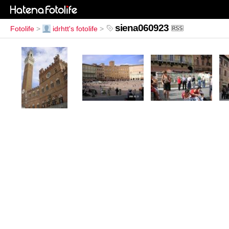
siena060923
Fotolife
>
idrhtt's fotolife
>