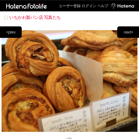
ユーザー登録
ログイン
ヘルプ
いちかわ製パン店 写真たち
<prev
next>