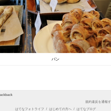
パン
rackback
規約違反を通報す
はてなフォトライフ
/
はじめての方へ
/
はてなブログ