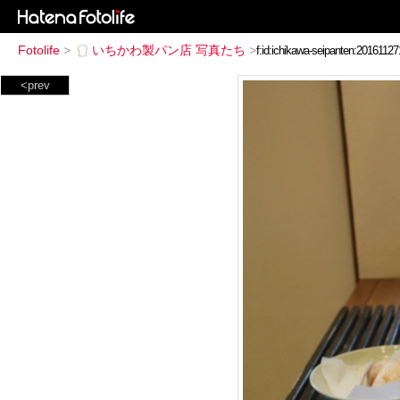
Fotolife
>
いちかわ製パン店 写真たち
>
<prev