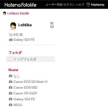
ユーザー登録
ログイン
ヘルプ
i-shiika's fotolife
i-shiika
441 枚
Galaxy S24 FE
フォルダ
トップフォルダ
Model
なし
Canon EOS 5D Mark IV
Canon EOS 60D
Canon IXY 610F
Galaxy S24 FE
N01G