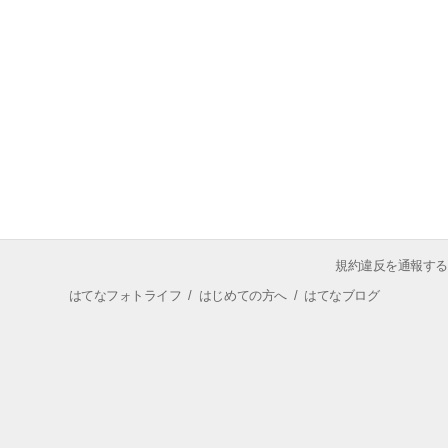
規約違反を通報する
はてなフォトライフ
/
はじめての方へ
/
はてなブログ