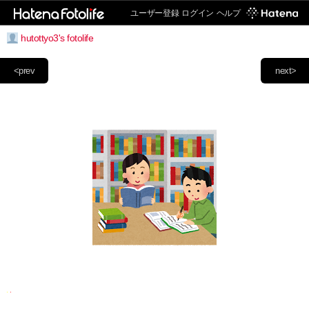
ユーザー登録
ログイン
ヘルプ
hutottyo3's fotolife
<prev
next>