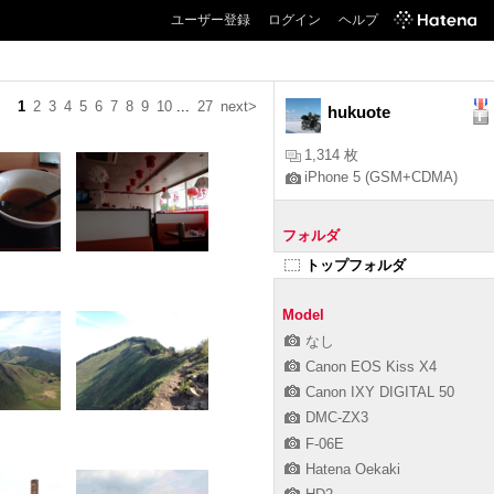
ユーザー登録
ログイン
ヘルプ
1
2
3
4
5
6
7
8
9
10
...
27
next>
hukuote
1,314 枚
iPhone 5 (GSM+CDMA)
フォルダ
トップフォルダ
Model
なし
Canon EOS Kiss X4
Canon IXY DIGITAL 50
DMC-ZX3
F-06E
Hatena Oekaki