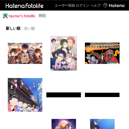
ユーザー登録
ログイン
ヘルプ
hjumer's fotolife
新しい順
|
古い順