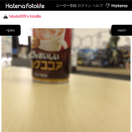
ユーザー登録
ログイン
ヘルプ
hitode909's fotolife
<prev
next>