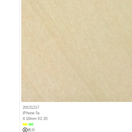
20131217
iPhone 5s
4.10mm f/2.20
表示