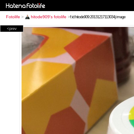
Fotolife
>
hitode909's fotolife
>
<prev