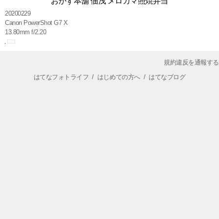
おかず本舗 佃浅 メロカマ照焼弁当
20200229
Canon PowerShot G7 X
13.80mm f/2.20
規約違反を通報する
はてなフォトライフ
/
はじめての方へ
/
はてなブログ