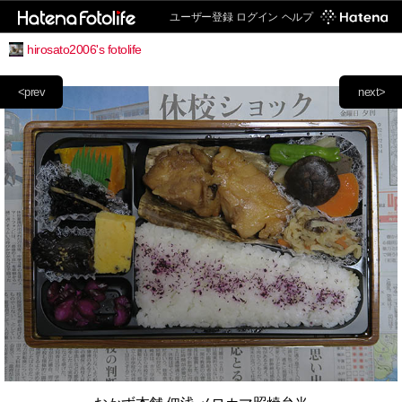
ユーザー登録
ログイン
ヘルプ
hirosato2006's fotolife
<prev
next>