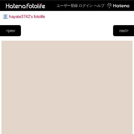
ユーザー登録
ログイン
ヘルプ
hayate3742's fotolife
<prev
next>