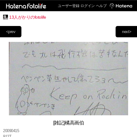
ユーザー登録
ログイン
ヘルプ
13人がかりのfotolife
<prev
next>
[雑記]橘高画伯
20090415
912T