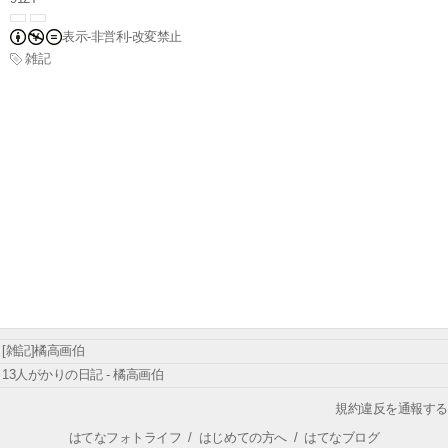
表示-非営利-改変禁止
雑記
[雑記]橘高画伯
13人がかりの日記 - 橘高画伯
規約違反を通報する
はてなフォトライフ
/
はじめての方へ
/
はてなブログ