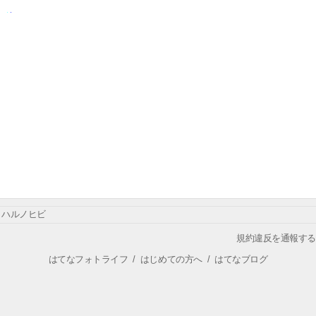
ハルノヒビ
規約違反を通報する
はてなフォトライフ
/
はじめての方へ
/
はてなブログ