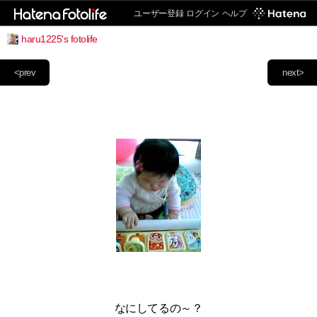
ユーザー登録
ログイン
ヘルプ
haru1225's fotolife
<prev
next>
なにしてるの～？