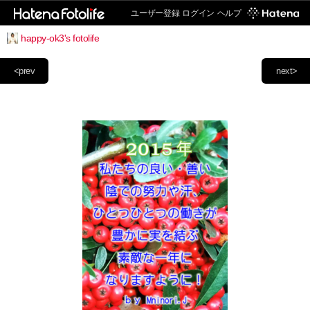
ユーザー登録
ログイン
ヘルプ
happy-ok3's fotolife
<prev
next>