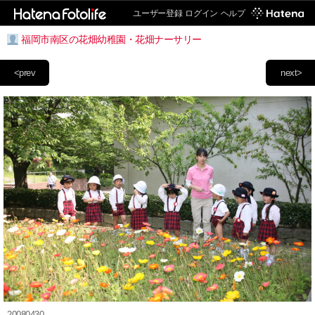
ユーザー登録
ログイン
ヘルプ
福岡市南区の花畑幼稚園・花畑ナーサリー
<prev
next>
20080430