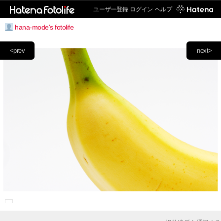
ユーザー登録
ログイン
ヘルプ
hana-mode's fotolife
<prev
next>