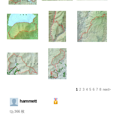
1
2
3
4
5
6
7
8
next>
hammett
366 枚