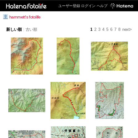
ユーザー登録
ログイン
ヘルプ
hammett's fotolife
新しい順
|
古い順
1
2
3
4
5
6
7
8
next>