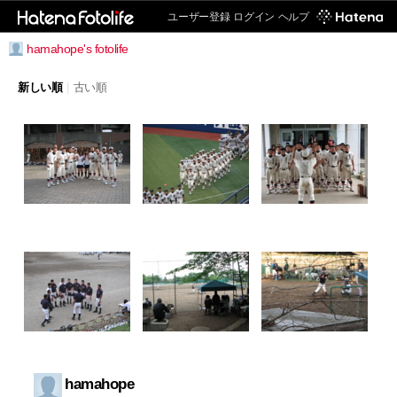
ユーザー登録
ログイン
ヘルプ
hamahope's fotolife
新しい順
|
古い順
hamahope