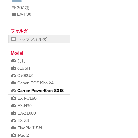
207 枚
EX-H30
フォルダ
トップフォルダ
Model
なし
816SH
C700UZ
Canon EOS Kiss X4
Canon PowerShot S3 IS
EX-FC150
EX-H30
EX-Z1000
EX-Z3
FinePix J15fd
iPad 2