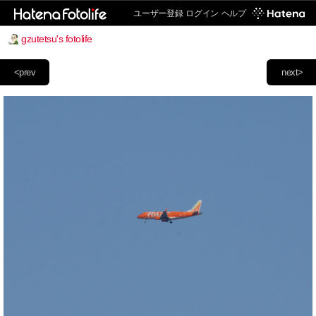
ユーザー登録
ログイン
ヘルプ
gzutetsu's fotolife
<prev
next>