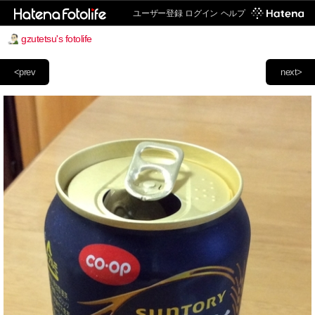
ユーザー登録
ログイン
ヘルプ
gzutetsu's fotolife
<prev
next>