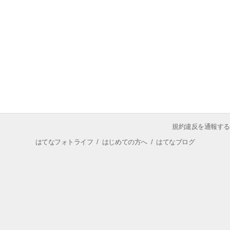
規約違反を通報する
はてなフォトライフ
/
はじめての方へ
/
はてなブログ