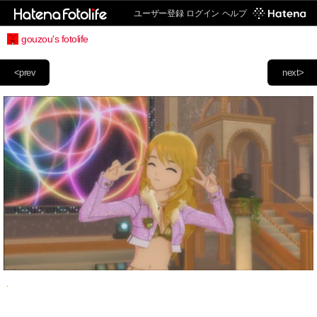
ユーザー登録
ログイン
ヘルプ
gouzou's fotolife
<prev
next>