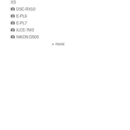
XS
DSC-RX10
E-PL6
E-PL7
ILCE-7M3
NIKON D500
more