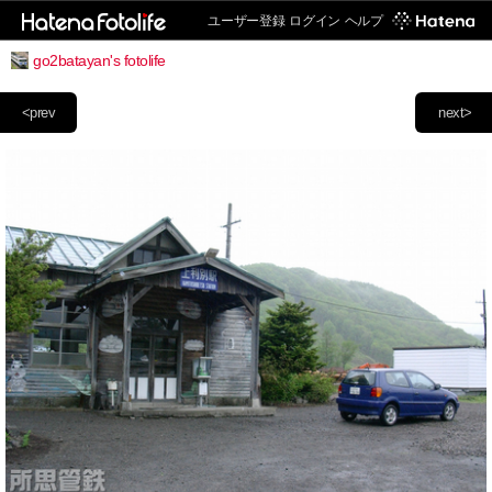
ユーザー登録
ログイン
ヘルプ
go2batayan's fotolife
<prev
next>