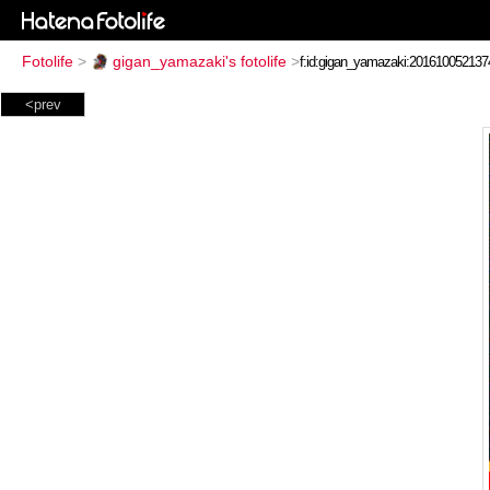
Fotolife
>
gigan_yamazaki's fotolife
>
<prev