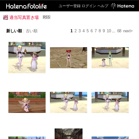
ユーザー登録
ログイン
ヘルプ
適当写真置き場
新しい順
|
古い順
1
2
3
4
5
6
7
8
9
10
...
68
next>