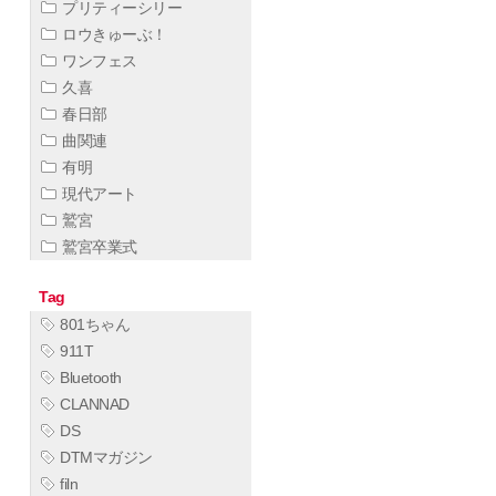
プリティーシリー
ロウきゅーぶ！
ワンフェス
久喜
春日部
曲関連
有明
現代アート
鷲宮
鷲宮卒業式
Tag
801ちゃん
911T
Bluetooth
CLANNAD
DS
DTMマガジン
filn