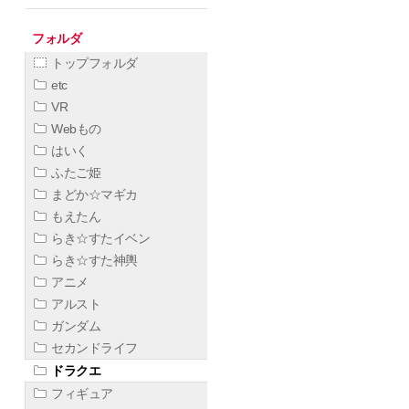
フォルダ
トップフォルダ
etc
VR
Webもの
はいく
ふたご姫
まどか☆マギカ
もえたん
らき☆すたイベン
らき☆すた神輿
アニメ
アルスト
ガンダム
セカンドライフ
ドラクエ
フィギュア