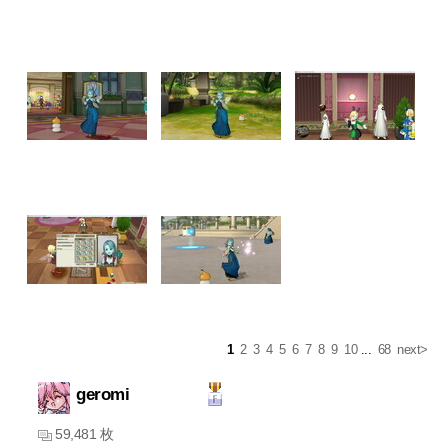
1
2
3
4
5
6
7
8
9
10
...
68
next>
geromi
59,481 枚