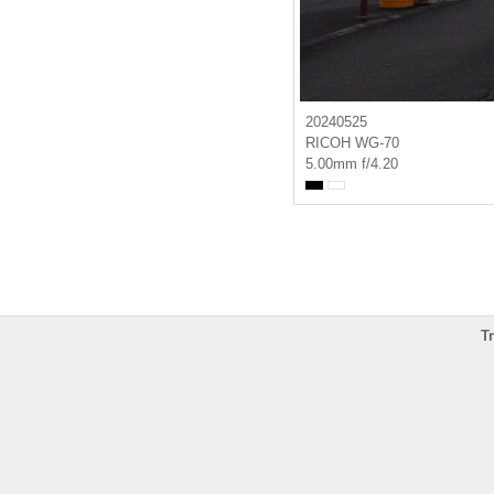
20240525
RICOH WG-70
5.00mm f/4.20
T