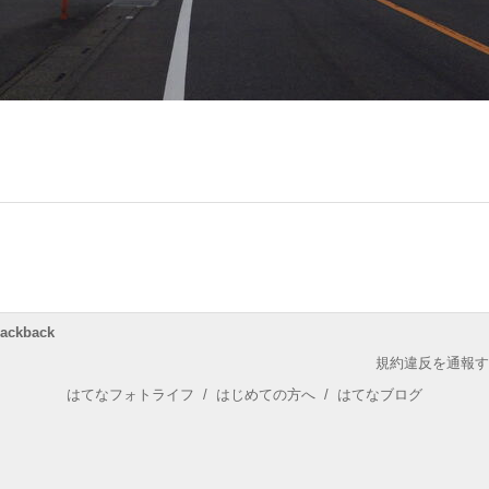
rackback
規約違反を通報す
はてなフォトライフ
/
はじめての方へ
/
はてなブログ