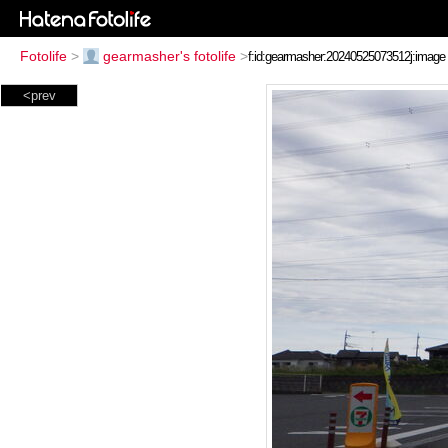
Fotolife
>
gearmasher's fotolife
>
<prev