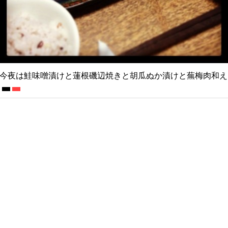
今夜は鮭味噌漬けと蓮根磯辺焼きと胡瓜ぬか漬けと蕪梅肉和え