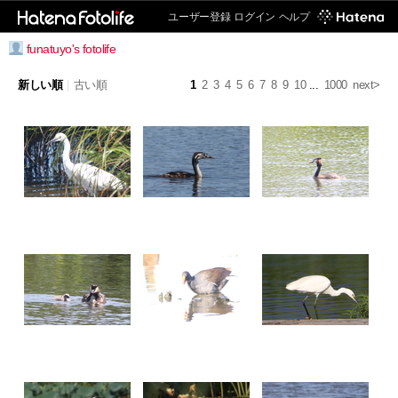
ユーザー登録
ログイン
ヘルプ
funatuyo's fotolife
新しい順
|
古い順
1
2
3
4
5
6
7
8
9
10
...
1000
next>