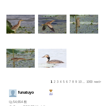
1
2
3
4
5
6
7
8
9
10
...
1000
next>
funatuyo
54,654 枚