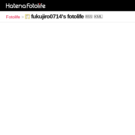
fukujiro0714's fotolife
Fotolife
>