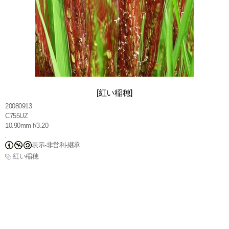
[紅い稲穂]
20080913
C755UZ
10.90mm f/3.20
表示-非営利-継承
紅い稲穂