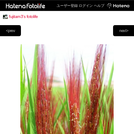
ユーザー登録
ログイン
ヘルプ
fujitam3's fotolife
<prev
next>