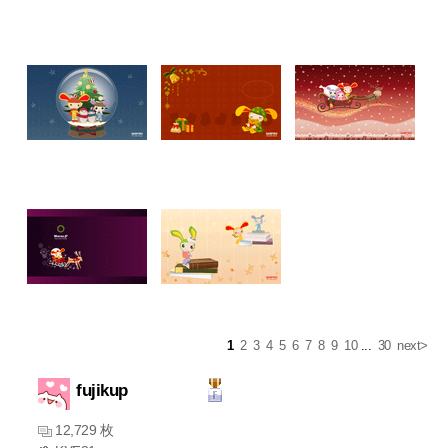
1
2
3
4
5
6
7
8
9
10
...
30
next>
fujikup
12,729 枚