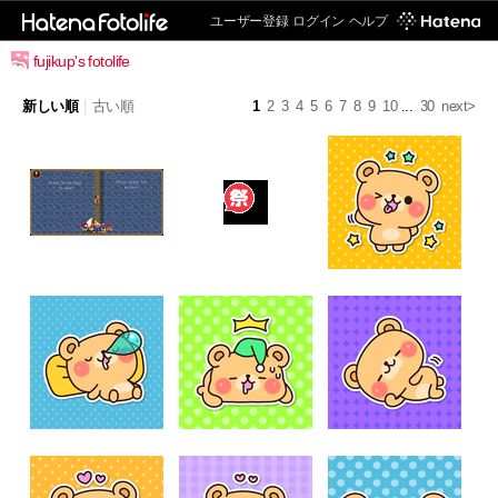
ユーザー登録
ログイン
ヘルプ
fujikup's fotolife
新しい順
|
古い順
1
2
3
4
5
6
7
8
9
10
...
30
next>