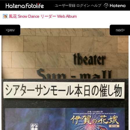
ユーザー登録
ログイン
ヘルプ
風花 Snow Dance リーダー Web Album
<prev
next>