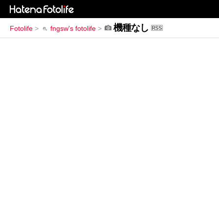
機種なし
Fotolife
>
fngsw's fotolife
>