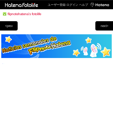
ユーザー登録
ログイン
ヘルプ
flipnotehatena's fotolife
<prev
next>