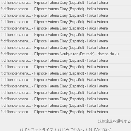
f:id:flipnotehatena... - Flipnote Hatena Diary (Español) - Haiku Hatena
f:id:flipnotehatena... - Flipnote Hatena Diary (Español) - Haiku Hatena
f:id:flipnotehatena... - Flipnote Hatena Diary (Español) - Haiku Hatena
f:id:flipnotehatena... - Flipnote Hatena Diary (Español) - Haiku Hatena
f:id:flipnotehatena... - Flipnote Hatena Diary (Español) - Haiku Hatena
f:id:flipnotehatena... - Flipnote Hatena Diary (Español) - Haiku Hatena
f:id:flipnotehatena... - Flipnote Hatena Diary (Español) - Haiku Hatena
f:id:flipnotehatena... - Flipnote Hatena Diary (Español) - Haiku Hatena
f:id:flipnotehatena... - Flipnote Hatena Neuigkeiten (Deutsch) - Hatena Haiku
f:id:flipnotehatena... - Flipnote Hatena Diary (Español) - Haiku Hatena
f:id:flipnotehatena... - Flipnote Hatena Diary (Español) - Haiku Hatena
f:id:flipnotehatena... - Flipnote Hatena Diary (Español) - Haiku Hatena
f:id:flipnotehatena... - Flipnote Hatena Diary (Español) - Haiku Hatena
f:id:flipnotehatena... - Flipnote Hatena Diary (Español) - Haiku Hatena
f:id:flipnotehatena... - Flipnote Hatena Diary (Español) - Haiku Hatena
f:id:flipnotehatena... - Flipnote Hatena Diary (Español) - Haiku Hatena
f:id:flipnotehatena... - Flipnote Hatena Diary (Español) - Haiku Hatena
f:id:flipnotehatena... - Flipnote Hatena Diary (Español) - Haiku Hatena
規約違反を通報する
はてなフォトライフ
/
はじめての方へ
/
はてなブログ