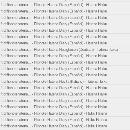
f:id:flipnotehatena... - Flipnote Hatena Diary (Español) - Hatena Haiku
f:id:flipnotehatena... - Flipnote Hatena Diary (Español) - Hatena Haiku
f:id:flipnotehatena... - Flipnote Hatena Diary (Español) - Hatena Haiku
f:id:flipnotehatena... - Flipnote Hatena Diary (Español) - Hatena Haiku
f:id:flipnotehatena... - Flipnote Hatena Diary (Español) - Hatena Haiku
f:id:flipnotehatena... - Flipnote Hatena Diary (Español) - Hatena Haiku
f:id:flipnotehatena... - Flipnote Hatena Diary (Español) - Hatena Haiku
f:id:flipnotehatena... - Flipnote Hatena Neuigkeiten (Deutsch) - Hatena Haiku
f:id:flipnotehatena... - Flipnote Hatena Diary (Español) - Hatena Haiku
f:id:flipnotehatena... - Flipnote Hatena Diary (Español) - Hatena Haiku
f:id:flipnotehatena... - Flipnote Hatena Diary (Español) - Hatena Haiku
f:id:flipnotehatena... - Flipnote Hatena Diary (Español) - Hatena Haiku
f:id:flipnotehatena... - Flipnote Hatena Novità (Italiano) - Hatena Haiku
f:id:flipnotehatena... - Flipnote Hatena Diary (Español) - Hatena Haiku
f:id:flipnotehatena... - Flipnote Hatena Diary (Español) - Hatena Haiku
f:id:flipnotehatena... - Flipnote Hatena Diary (Español) - Hatena Haiku
f:id:flipnotehatena... - Flipnote Hatena Diary (Español) - Hatena Haiku
f:id:flipnotehatena... - Flipnote Hatena Diary (Español) - Haiku Hatena
f:id:flipnotehatena... - Flipnote Hatena Diary (Español) - Haiku Hatena
f:id:flipnotehatena... - Flipnote Hatena Diary (Español) - Haiku Hatena