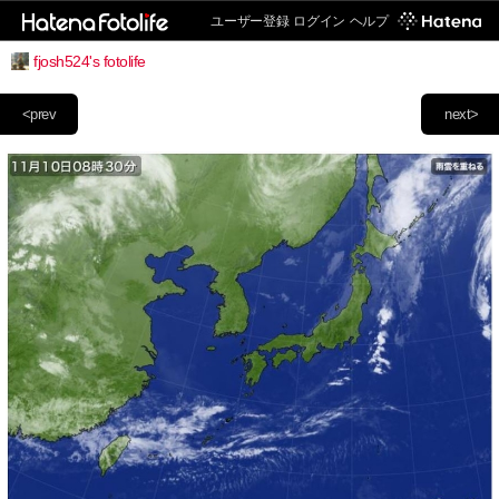
ユーザー登録
ログイン
ヘルプ
fjosh524's fotolife
<prev
next>