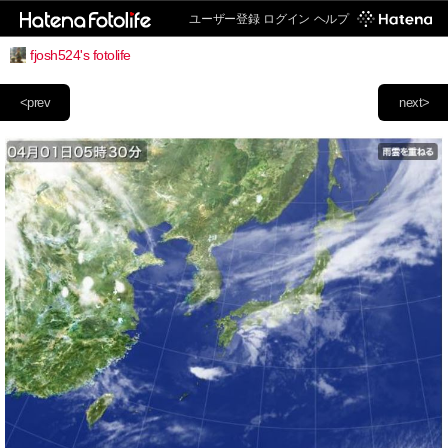
ユーザー登録
ログイン
ヘルプ
fjosh524's fotolife
<prev
next>