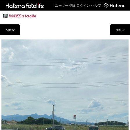
ユーザー登録
ログイン
ヘルプ
fhi4955's fotolife
<prev
next>