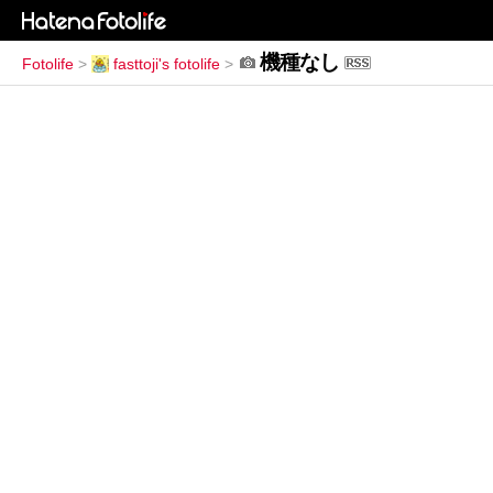
機種なし
Fotolife
>
fasttoji's fotolife
>